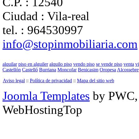
C.P. :
12540
Ciudad :
Vila-real
tel. :
964530997
info@stopinmobiliaria.com
alquilar
piso en alguiler
alquilo piso
vendo piso
se vende piso
venta
v
Castellón
Castelló
Burriana
Moncofar
Benicasim
Oropesa
Alcossebre
Aviso legal
::
Política de privacidad
::
Mapa del sitio web
Joomla Templates
by PWC
WebHostingTop