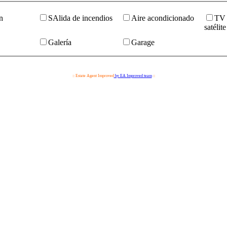
n
SAlida de incendios
Aire acondicionado
TV 
satélite
Galería
Garage
:: Estate Agent Improved
by EA Improved team
::