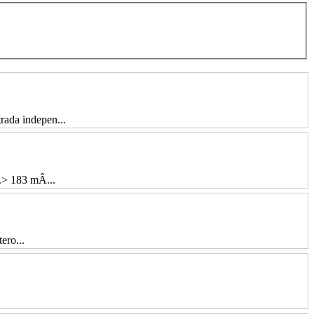
a indepen...
> 183 mÂ...
ero...