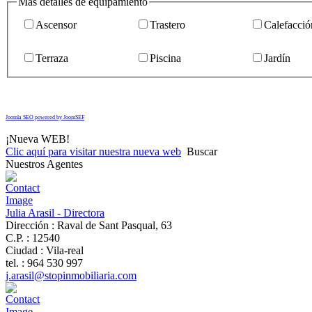
Más detalles de equipamiento
Ascensor
Trastero
Calefacció
Terraza
Piscina
Jardín
Joomla SEO powered by JoomSEF
¡Nueva WEB!
Clic aquí para visitar nuestra nueva web
Buscar
Nuestros Agentes
Julia Arasil - Directora
Dirección :
Raval de Sant Pasqual, 63
C.P. :
12540
Ciudad :
Vila-real
tel. :
964 530 997
j.arasil@stopinmobiliaria.com