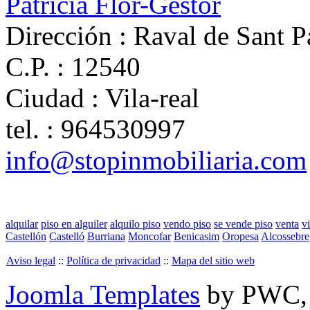
Patricia Flor-Gestor
Dirección :
Raval de Sant P
C.P. :
12540
Ciudad :
Vila-real
tel. :
964530997
info@stopinmobiliaria.com
alquilar
piso en alguiler
alquilo piso
vendo piso
se vende piso
venta
v
Castellón
Castelló
Burriana
Moncofar
Benicasim
Oropesa
Alcossebre
Aviso legal
::
Política de privacidad
::
Mapa del sitio web
Joomla Templates
by PWC