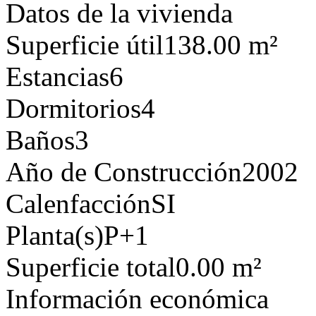
Datos de la vivienda
Superficie útil
138.00 m²
Estancias
6
Dormitorios
4
Baños
3
Año de Construcción
2002
Calenfacción
SI
Planta(s)
P+1
Superficie total
0.00 m²
Información económica