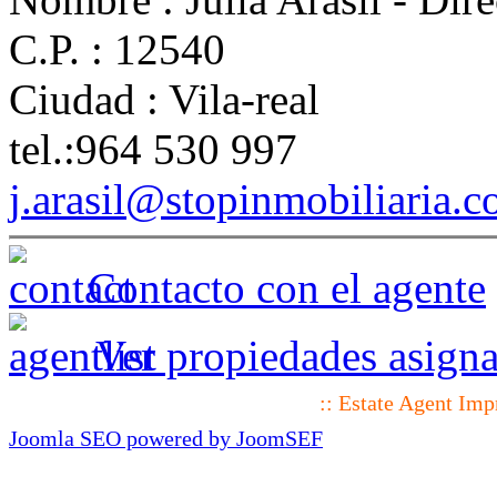
C.P. :
12540
Ciudad :
Vila-real
tel.:
964 530 997
j.arasil@stopinmobiliaria.
Contacto con el agente
Ver propiedades asigna
:: Estate Agent Im
Joomla SEO powered by JoomSEF