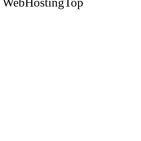
WebHostingTop