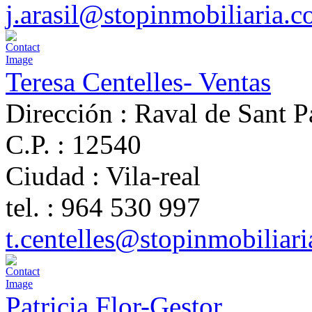
j.arasil@stopinmobiliaria.
Teresa Centelles- Ventas
Dirección :
Raval de Sant P
C.P. :
12540
Ciudad :
Vila-real
tel. :
964 530 997
t.centelles@stopinmobiliar
Patricia Flor-Gestor