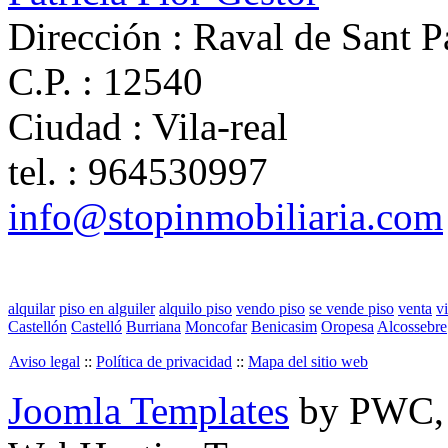
Dirección :
Raval de Sant P
C.P. :
12540
Ciudad :
Vila-real
tel. :
964530997
info@stopinmobiliaria.com
alquilar
piso en alguiler
alquilo piso
vendo piso
se vende piso
venta
v
Castellón
Castelló
Burriana
Moncofar
Benicasim
Oropesa
Alcossebre
Aviso legal
::
Política de privacidad
::
Mapa del sitio web
Joomla Templates
by PWC