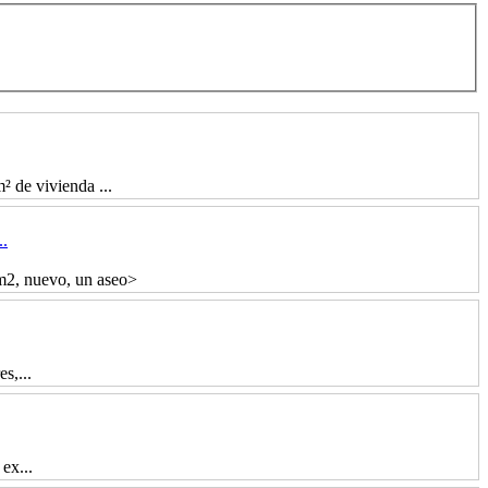
 vivienda ...
.
nuevo, un aseo>
s,...
ex...