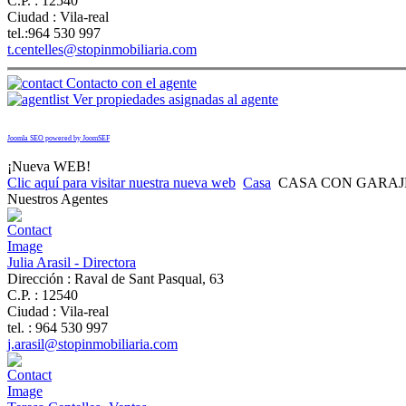
C.P. :
12540
Ciudad :
Vila-real
tel.:
964 530 997
t.centelles@stopinmobiliaria.com
Contacto con el agente
Ver propiedades asignadas al agente
Joomla SEO powered by JoomSEF
¡Nueva WEB!
Clic aquí para visitar nuestra nueva web
Casa
CASA CON GARAJ
Nuestros Agentes
Julia Arasil - Directora
Dirección :
Raval de Sant Pasqual, 63
C.P. :
12540
Ciudad :
Vila-real
tel. :
964 530 997
j.arasil@stopinmobiliaria.com