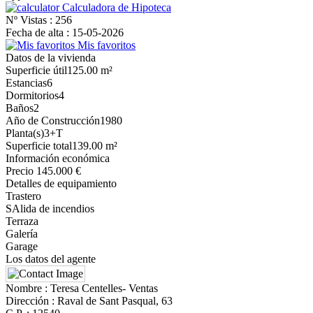
Calculadora de Hipoteca
Nº Vistas :
256
Fecha de alta :
15-05-2026
Mis favoritos
Datos de la vivienda
Superficie útil
125.00 m²
Estancias
6
Dormitorios
4
Baños
2
Año de Construcción
1980
Planta(s)
3+T
Superficie total
139.00 m²
Información económica
Precio
145.000 €
Detalles de equipamiento
Trastero
SAlida de incendios
Terraza
Galería
Garage
Los datos del agente
Nombre :
Teresa Centelles- Ventas
Dirección :
Raval de Sant Pasqual, 63