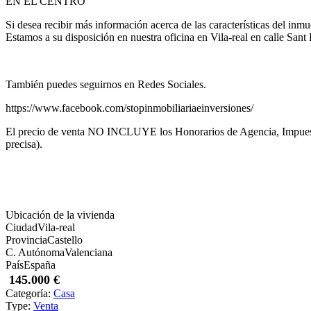
EN EL CENTRO
Si desea recibir más información acerca de las características del in
Estamos a su disposición en nuestra oficina en Vila-real en calle Sant 
También puedes seguirnos en Redes Sociales.
https://www.facebook.com/stopinmobiliariaeinversiones/
El precio de venta NO INCLUYE los Honorarios de Agencia, Impuestos (I
precisa).
Ubicación de la vivienda
Ciudad
Vila-real
Provincia
Castello
C. Autónoma
Valenciana
País
España
145.000 €
Categoría:
Casa
Type:
Venta