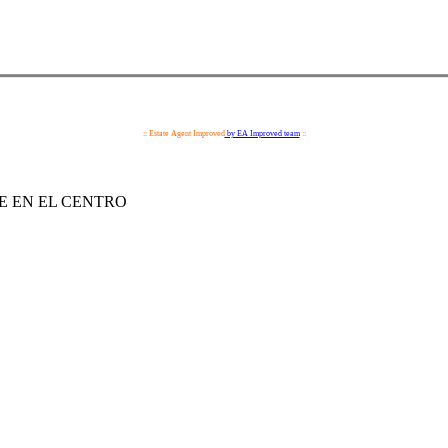
:: Estate Agent Improved
by EA Improved team
::
E EN EL CENTRO