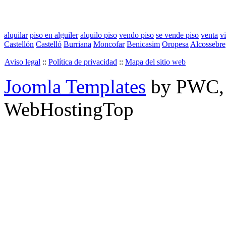
alquilar
piso en alguiler
alquilo piso
vendo piso
se vende piso
venta
v
Castellón
Castelló
Burriana
Moncofar
Benicasim
Oropesa
Alcossebre
Aviso legal
::
Política de privacidad
::
Mapa del sitio web
Joomla Templates
by PWC
WebHostingTop