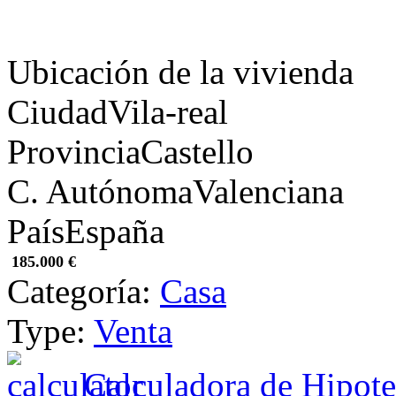
Ubicación de la vivienda
Ciudad
Vila-real
Provincia
Castello
C. Autónoma
Valenciana
País
España
185.000 €
Categoría:
Casa
Type:
Venta
Calculadora de Hipote