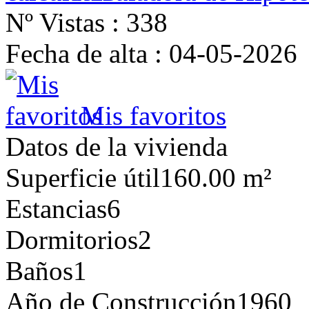
Nº Vistas :
338
Fecha de alta :
04-05-2026
Mis favoritos
Datos de la vivienda
Superficie útil
160.00 m²
Estancias
6
Dormitorios
2
Baños
1
Año de Construcción
1960