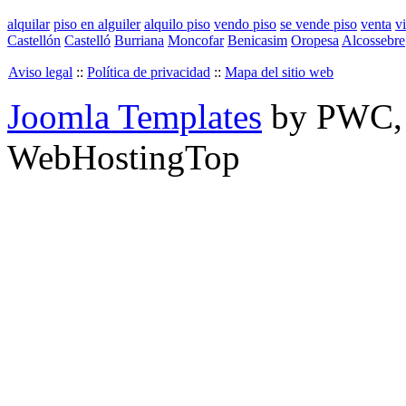
alquilar
piso en alguiler
alquilo piso
vendo piso
se vende piso
venta
v
Castellón
Castelló
Burriana
Moncofar
Benicasim
Oropesa
Alcossebre
Aviso legal
::
Política de privacidad
::
Mapa del sitio web
Joomla Templates
by PWC
WebHostingTop