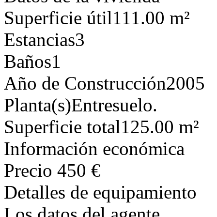
Superficie útil
111.00 m²
Estancias
3
Baños
1
Año de Construcción
2005
Planta(s)
Entresuelo.
Superficie total
125.00 m²
Información económica
Precio
450 €
Detalles de equipamiento
Los datos del agente