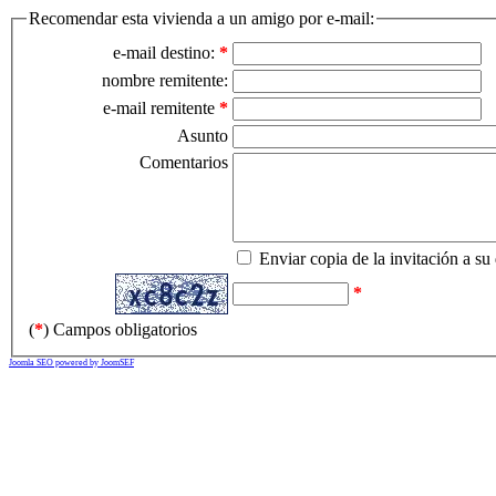
Recomendar esta vivienda a un amigo por e-mail:
e-mail destino:
*
nombre remitente:
e-mail remitente
*
Asunto
Comentarios
Enviar copia de la invitación a su
*
(
*
) Campos obligatorios
Joomla SEO powered by JoomSEF