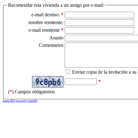
Recomendar esta vivienda a un amigo por e-mail:
e-mail destino:
*
nombre remitente:
e-mail remitente
*
Asunto
Comentarios
Enviar copia de la invitación a su
*
(
*
) Campos obligatorios
Joomla SEO powered by JoomSEF