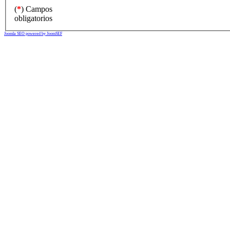
(
*
) Campos
obligatorios
Joomla SEO powered by JoomSEF