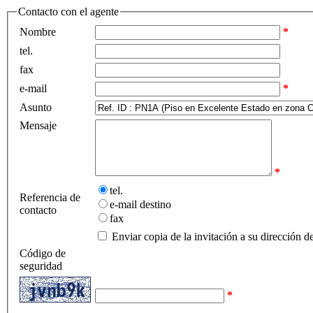
Contacto con el agente
Nombre
*
tel.
fax
e-mail
*
Asunto
Mensaje
*
tel.
Referencia de
e-mail destino
contacto
fax
Enviar copia de la invitación a su dirección d
Código de
seguridad
*