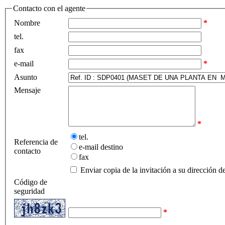
Contacto con el agente
Nombre
*
tel.
fax
e-mail
*
Asunto
Mensaje
*
tel.
Referencia de
e-mail destino
contacto
fax
Enviar copia de la invitación a su dirección d
Código de
seguridad
*