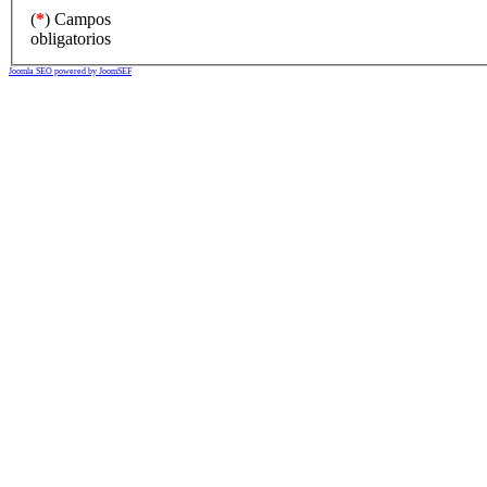
(
*
) Campos
obligatorios
Joomla SEO powered by JoomSEF