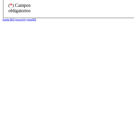
(
*
) Campos
obligatorios
Joomla SEO powered by JoomSEF