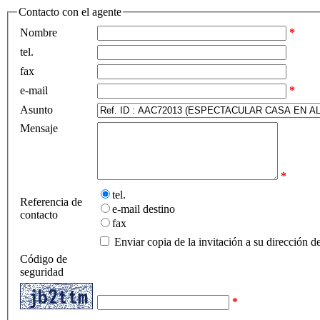
Contacto con el agente
Nombre
*
tel.
fax
e-mail
*
Asunto
Mensaje
*
tel.
Referencia de
e-mail destino
contacto
fax
Enviar copia de la invitación a su dirección d
Código de
seguridad
*